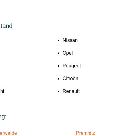
stand
Nissan
Opel
Peugeot
Citroën
hi
Renault
ng:
terwalde
Premnitz