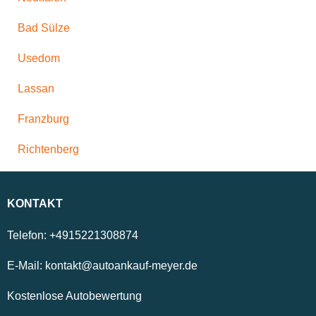
Bad Sülze
Usedom
Lassan
Franzburg
Richtenberg
KONTAKT
Telefon:
+4915221308874
E-Mail:
kontakt@autoankauf-meyer.de
Kostenlose Autobewertung