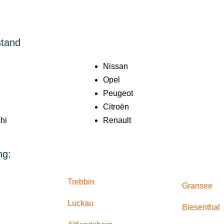
stand
Nissan
Opel
Peugeot
Citroën
hi
Renault
ng:
Trebbin
Gransee
Luckau
Biesenthal