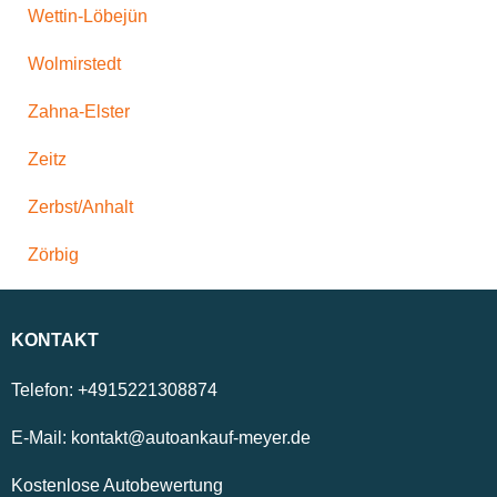
Wettin-Löbejün
Wolmirstedt
Zahna-Elster
Zeitz
Zerbst/Anhalt
Zörbig
KONTAKT
Telefon:
+4915221308874
E-Mail:
kontakt@autoankauf-meyer.de
Kostenlose Autobewertung