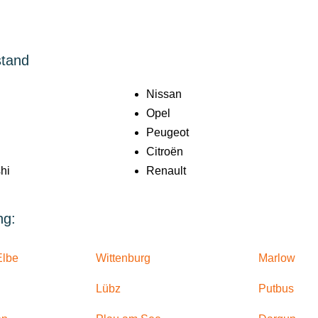
stand
Nissan
Opel
Peugeot
Citroën
hi
Renault
ng:
Elbe
Wittenburg
Marlow
Lübz
Putbus