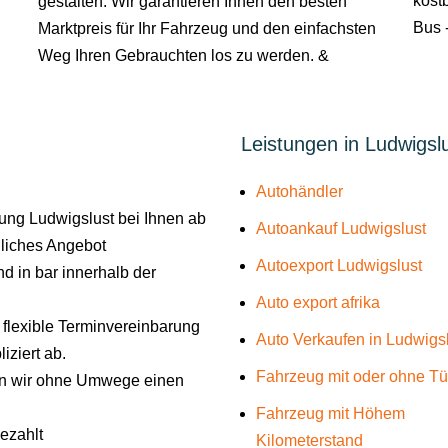
kostb
gestalten. Wir garantieren Ihnen den besten
Bus -
Marktpreis für Ihr Fahrzeug und den einfachsten
Weg Ihren Gebrauchten los zu werden. &
Leistungen in Ludwigslu
Autohändler
ng Ludwigslust bei Ihnen ab
Autoankauf Ludwigslust
liches Angebot
Autoexport Ludwigslust
d in bar innerhalb der
Auto export afrika
e flexible Terminvereinbarung
Auto Verkaufen in Ludwigs
iziert ab.
Fahrzeug mit oder ohne T
len wir ohne Umwege einen
Fahrzeug mit Höhem
gezahlt
Kilometerstand