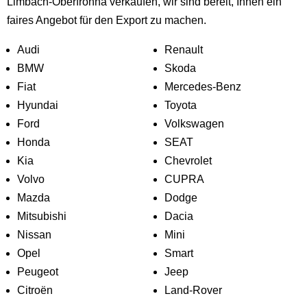
Limbach-Oberfrohna verkaufen, wir sind bereit, Ihnen ein
faires Angebot für den Export zu machen.
Audi
Renault
BMW
Skoda
Fiat
Mercedes-Benz
Hyundai
Toyota
Ford
Volkswagen
Honda
SEAT
Kia
Chevrolet
Volvo
CUPRA
Mazda
Dodge
Mitsubishi
Dacia
Nissan
Mini
Opel
Smart
Peugeot
Jeep
Citroën
Land-Rover