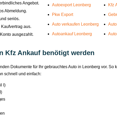
erbindliches Angebot.
Autoexport Leonberg
Kfz 
los Abmeldung.
Pkw Export
Gebr
und seriös.
Auto verkaufen Leonberg
Auto
 Kaufvertrag aus.
Autoankauf Leonberg
Auto
r Konto ausgezahlt.
en Kfz Ankauf benötigt werden
ehenden Dokumente für Ihr gebrauchtes Auto in Leonberg vor. So
n schnell und einfach:
 I)
I)
ges
ren