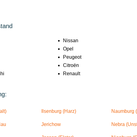
stand
Nissan
Opel
Peugeot
Citroën
hi
Renault
ng:
lt)
Ilsenburg (Harz)
Naumburg (
lau
Jerichow
Nebra (Unst