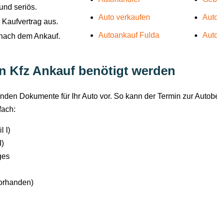
und seriös.
Auto verkaufen
Aut
 Kaufvertrag aus.
Autoankauf Fulda
Aut
 nach dem Ankauf.
en Kfz Ankauf benötigt werden
henden Dokumente für Ihr Auto vor. So kann der Termin zur Autob
fach:
 I)
I)
ges
vorhanden)