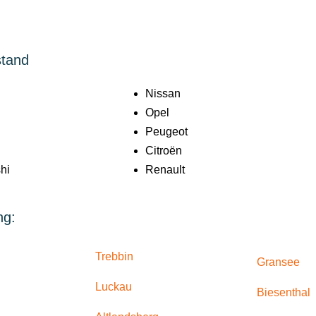
stand
Nissan
Opel
Peugeot
Citroën
hi
Renault
ng:
Trebbin
Gransee
Luckau
Biesenthal