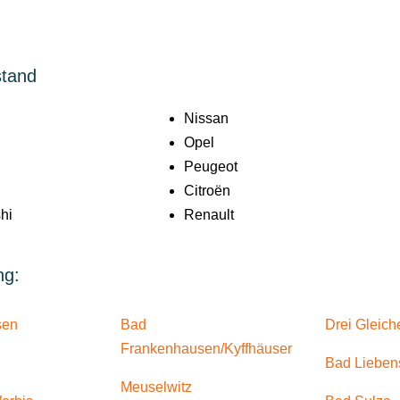
stand
Nissan
Opel
Peugeot
Citroën
hi
Renault
ng:
sen
Bad
Drei Gleich
Frankenhausen/Kyffhäuser
Bad Lieben
Meuselwitz