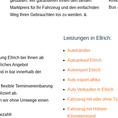
kostb
gestalten. Wir garantieren Ihnen den besten
Bus -
Marktpreis für Ihr Fahrzeug und den einfachsten
Weg Ihren Gebrauchten los zu werden. &
Leistungen in Ellrich:
Autohändler
ng Ellrich bei Ihnen ab
Autoankauf Ellrich
liches Angebot
Autoexport Ellrich
d in bar innerhalb der
Auto export afrika
e flexible Terminvereinbarung
Auto Verkaufen in Ellrich
iziert ab.
Fahrzeug mit oder ohne T
len wir ohne Umwege einen
Fahrzeug mit Höhem
gezahlt
Kilometerstand