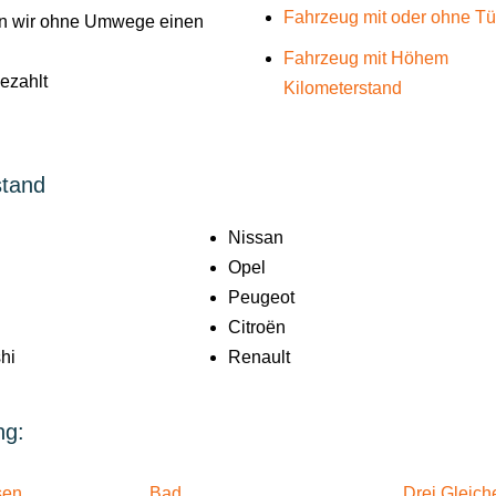
Fahrzeug mit oder ohne T
len wir ohne Umwege einen
Fahrzeug mit Höhem
gezahlt
Kilometerstand
stand
Nissan
Opel
Peugeot
Citroën
hi
Renault
ng:
sen
Bad
Drei Gleich