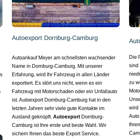
Autoexport Dornburg-Camburg
Aut
Die 
Autoankauf Meyer am schnellsten wachsender
sind 
Name in Dornburg-Camburg. Mit unserer
e
nied
Erfahrung, wird Ihr Fahrzeug in allen Länder
es
zu w
exportiert. Es stört uns nicht, wenn es ein
Moto
Fahrzeug mit Motorschaden oder ein Unfallauto
n
Unse
ist. Autoexport Dornburg-Camburg hat in den
wird 
letzten Jahren sehr viele gute Kontakte im
Auto
Ausland geknüpft.
Autoexport
Dornburg-
Ihre
Camburg ist Ihre erste und beste Wahl. Wir
Camb
sichern Ihnen das beste Export Service.