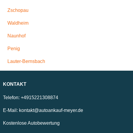
Zschopau
Waldheim
Naunhof
Penig
Lauter-Bernsbach
KONTAKT
Telefon:
+4915221308874
E-Mail:
kontakt@autoankauf-meyer.de
Kostenlose Autobewertung