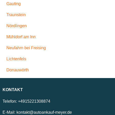
Gauting
Traunstein
Nördlingen
Mühldorf am Inn
Neufahrn bei Freising
Lichtenfels
Donauwörth
KONTAKT
Telefon:
+4915221308874
E-Mail:
kontakt@autoankauf-meyer.de