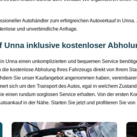
essioneller Autohändler zum erfolgreichen Autoverkauf in Unna. 
ostenlose und unverbindliche Anfrage.
f Unna inklusive kostenloser Abholu
s in Unna einen unkomplizierten und bequemen Service benötige
die kostenlose Abholung Ihres Fahrzeugs direkt von Ihrem Stan
achdem Sie unser Kaufangebot angenommen haben, vereinbaren 
t sich um den Transport des Autos, egal in welchem Zustand es
Sie einen rundum sorglosen Service erhalten. Von der ersten 
Autoankauf in der Nähe. Starten Sie jetzt und profitieren Sie vo