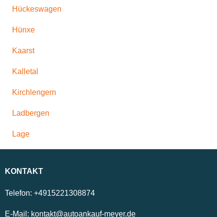
Hückeswagen
Hünxe
Kaarst
Kalletal
Kirchlengern
Ladbergen
Lage
KONTAKT
Telefon:
+4915221308874
E-Mail:
kontakt@autoankauf-meyer.de