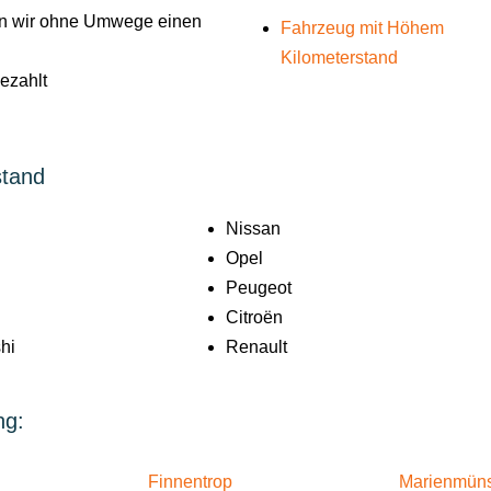
len wir ohne Umwege einen
Fahrzeug mit Höhem
Kilometerstand
gezahlt
stand
Nissan
Opel
Peugeot
Citroën
hi
Renault
ng:
Finnentrop
Marienmüns