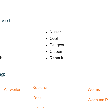
stand
Nissan
Opel
Peugeot
Citroën
hi
Renault
ng:
Koblenz
r-Ahrweiler
Worms
Konz
Wörth am R