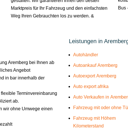
kostb
gestalten. Wir garantieren Ihnen den besten
Bus -
Marktpreis für Ihr Fahrzeug und den einfachsten
Weg Ihren Gebrauchten los zu werden. &
Leistungen in Arember
Autohändler
ung Aremberg bei Ihnen ab
Autoankauf Aremberg
liches Angebot
Autoexport Aremberg
d in bar innerhalb der
Auto export afrika
e flexible Terminvereinbarung
Auto Verkaufen in Arembe
iziert ab.
Fahrzeug mit oder ohne T
len wir ohne Umwege einen
Fahrzeug mit Höhem
gezahlt
Kilometerstand