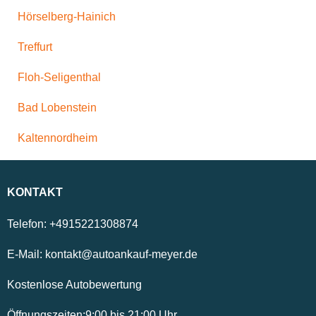
Hörselberg-Hainich
Treffurt
Floh-Seligenthal
Bad Lobenstein
Kaltennordheim
KONTAKT
Telefon:
+4915221308874
E-Mail:
kontakt@autoankauf-meyer.de
Kostenlose Autobewertung
Öffnungszeiten:
9:00
bis
21:00
Uhr